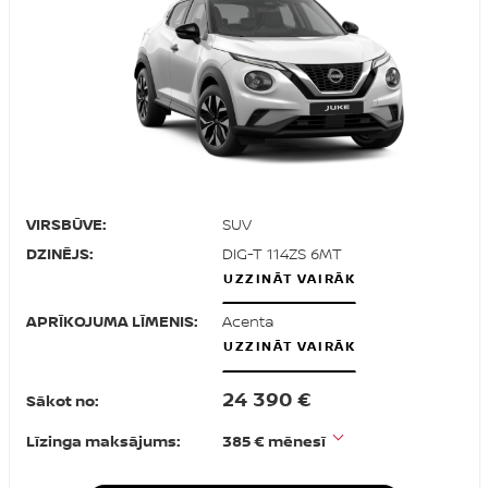
VIRSBŪVE:
SUV
DZINĒJS:
DIG-T 114ZS 6MT
UZZINĀT VAIRĀK
APRĪKOJUMA LĪMENIS:
Acenta
UZZINĀT VAIRĀK
24 390 €
Sākot no:
Līzinga maksājums:
385 € mēnesī