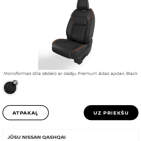
Monoformas stila sēdekļi ar daļēju Premium ādas apdari, Black
ATPAKAĻ
UZ PRIEKŠU
JŪSU NISSAN QASHQAI