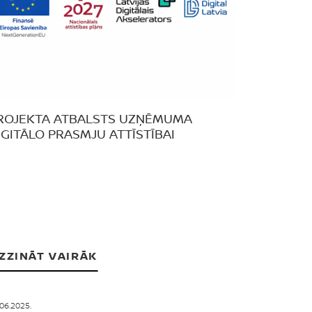
ROJEKTA ATBALSTS UZŅĒMUMA
IGITĀLO PRASMJU ATTĪSTĪBAI
ZZINĀT VAIRĀK
.06.2025.