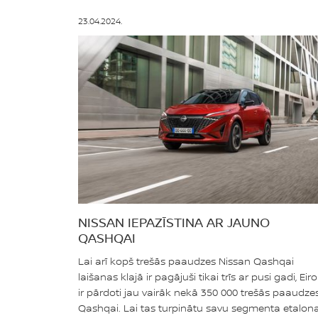
23.04.2024.
NISSAN IEPAZĪSTINA AR JAUNO
QASHQAI
Lai arī kopš trešās paaudzes Nissan Qashqai
laišanas klajā ir pagājuši tikai trīs ar pusi gadi, Eir
ir pārdoti jau vairāk nekā 350 000 trešās paaudze
Qashqai. Lai tas turpinātu savu segmenta etalon