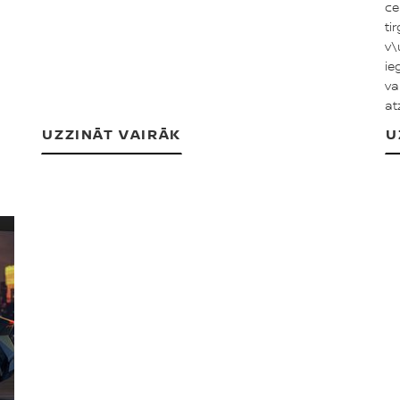
ce
ti
v\
ie
va
at
UZZINĀT VAIRĀK
U