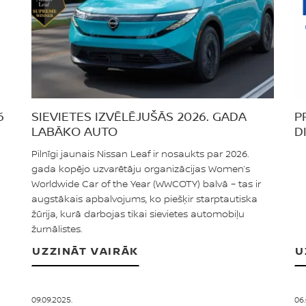
6
SIEVIETES IZVĒLĒJUŠĀS 2026. GADA
P
LABĀKO AUTO
D
Pilnīgi jaunais Nissan Leaf ir nosaukts par 2026.
gada kopējo uzvarētāju organizācijas Women’s
Worldwide Car of the Year (WWCOTY) balvā – tas ir
augstākais apbalvojums, ko piešķir starptautiska
žūrija, kurā darbojas tikai sievietes automobiļu
žurnālistes.
UZZINĀT VAIRĀK
U
09.09.2025.
06