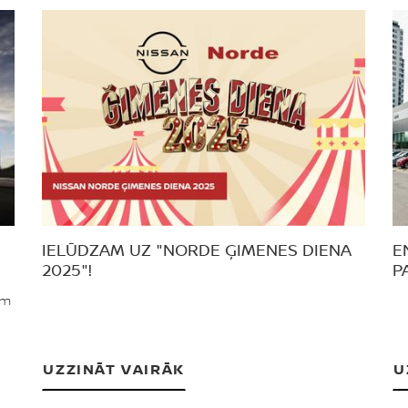
IELŪDZAM UZ "NORDE ĢIMENES DIENA
E
2025"!
P
em
UZZINĀT VAIRĀK
U