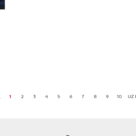
o
Ļ
1
2
3
4
5
6
7
8
9
10
UZ 