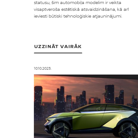
statusu, šim automobiļa modelim ir veikta
visaptveroša estētiskā atsvaidzināšana, kā arī
ieviesti būtiski tehnoloģiskie atjauninājumi.
UZZINĀT VAIRĀK
10.10.2023.