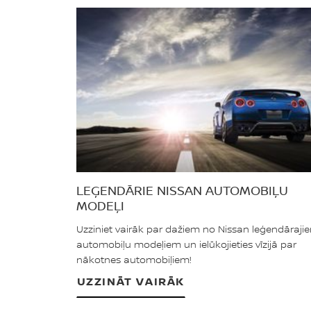
LEĢENDĀRIE NISSAN AUTOMOBIĻU
MODEĻI
Uzziniet vairāk par dažiem no Nissan leģendāraji
automobiļu modeļiem un ielūkojieties vīzijā par
nākotnes automobiļiem!
UZZINĀT VAIRĀK