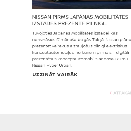
NISSAN PIRMS JAPĀNAS MOBILITĀTES
IZSTĀDES PREZENTĒ PILNĪGI
ELEKTRISKO NISSAN HYPER URBAN
Tuvojoties Japānas Mobilitātes izstādei, kas
KONCEPTAUTOMOBILI
norisināsies šī mēneša beigās Tokijā, Nissan plān
prezentēt vairākus aizraujošus pilnīgi elektriskus
konceptautomobiļus, no kuriem pirmais ir digitāli
prezentētais konceptautomobilis ar nosaukumu
Nissan Hyper Urban.
UZZINĀT VAIRĀK
ATPAKA