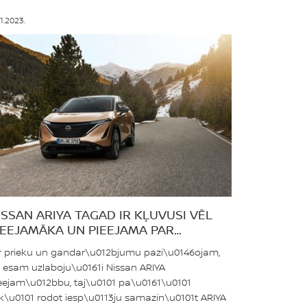
11.2023.
ISSAN ARIYA TAGAD IR KĻUVUSI VĒL
IEEJAMĀKA UN PIEEJAMA PAR
IEVILCĪGĀKU CENU
r prieku un gandar\u012bjumu pazi\u0146ojam,
 esam uzlaboju\u0161i Nissan ARIYA
eejam\u012bbu, taj\u0101 pa\u0161\u0101
ik\u0101 rodot iesp\u0113ju samazin\u0101t ARIYA