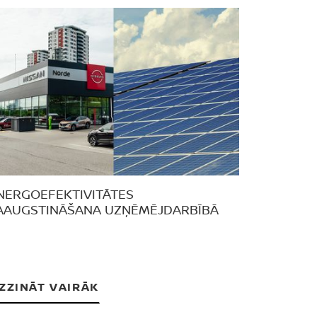
NERGOEFEKTIVITĀTES
AAUGSTINĀŠANA UZŅĒMĒJDARBĪBĀ
ZZINĀT VAIRĀK