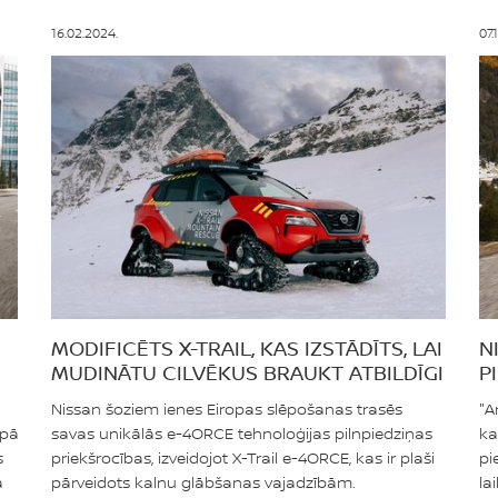
16.02.2024.
07.
MODIFICĒTS X-TRAIL, KAS IZSTĀDĪTS, LAI
N
MUDINĀTU CILVĒKUS BRAUKT ATBILDĪGI
P
P
Nissan šoziem ienes Eiropas slēpošanas trasēs
"A
opā
savas unikālās e-4ORCE tehnoloģijas pilnpiedziņas
ka
s
priekšrocības, izveidojot X-Trail e-4ORCE, kas ir plaši
pi
a
pārveidots kalnu glābšanas vajadzībām.
la