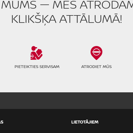
R MUMS — MĒS ATRODAMI
KLIKŠĶA ATTĀLUMĀ!
PIETEIKTIES SERVISAM
ATRODIET MŪS
AS
LIETOTĀJIEM