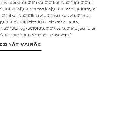
nas atbilsto\u0161i s\u0101kotn\u0113j\u0101m
rg\u016b lai\u0161anas klaj\u0101 cen\u0101m, lai
u0113l vair\u0101k cilv\u0113ku, kas v\u0113las
g\u0101d\u0101ties 100% elektrisku auto,
r\u0113tu ieg\u0101d\u0101ties \u0161o jauno un
z\u012bto \u0123imenes krosoveru."
ZZINĀT VAIRĀK