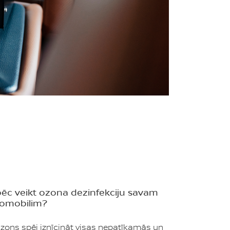
ēc veikt ozona dezinfekciju savam
omobilim?
zons spēj iznīcināt visas nepatīkamās un