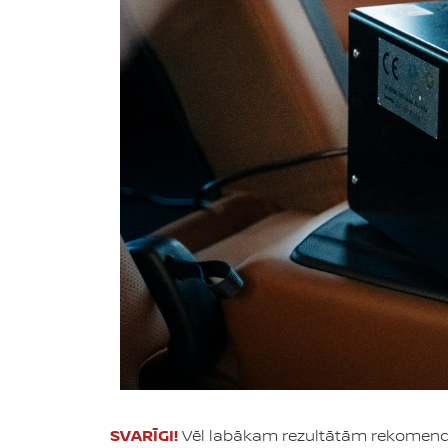
SVARĪGI!
Vēl labākam rezultātām rekomendē