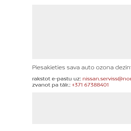
Piesakieties sava auto ozona dezin
rakstot e-pastu uz:
nissan.serviss@nor
zvanot pa tālr.:
+371 67388401