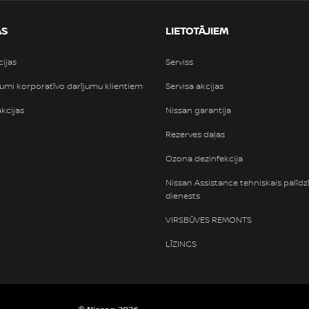
AS
LIETOTĀJIEM
cijas
Serviss
umi korporatīvo darījumu klientiem
Servisa akcijas
akcijas
Nissan garantija
Rezerves daļas
Ozona dezinfekcija
Nissan Assistance tehniskais palīdz
dienests
VIRSBŪVES REMONTS
LĪZINGS