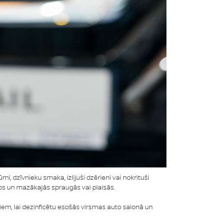
, dzīvnieku smaka, izlijuši dzērieni vai nokrituši
tos un mazākajās spraugās vai plaisās.
kiem, lai dezinficētu esošās virsmas auto salonā un