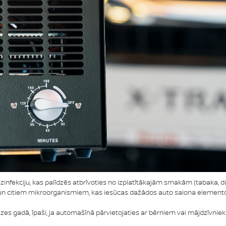
nfekciju, kas palīdzēs atbrīvoties no izplatītākajām smakām (tabaka, dūmi
ijām un citiem mikroorganismiem, kas iesūcas dažādos auto salona elemen
izes gadā, īpaši, ja automašīnā pārvietojaties ar bērniem vai mājdzīvnie