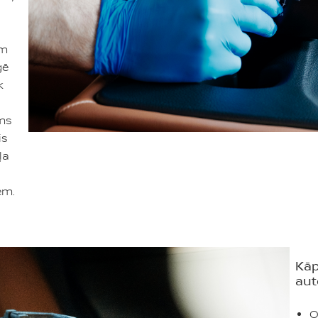
a
em
ģē
k
ms
is
ļa
em.
Kāp
aut
O