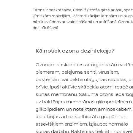
Ozons ir bezkrāsaina, ūdenī šķīstoša gāze ar asu, speci
ķīmiskām reakcijām, UV sterilizācijas lampām un augsta
pārtikas, ūdens atsvaidzināšanā un attīrīšanā. Ozonu i
dezinficēšanā.
Kā notiek ozona dezinfekcija?
Ozonam saskaroties ar organiskām vielā
piemēram, pelējuma sēnīti, vīrusiem,
baktērijām vai bekterofāgu, tas sadalās, u
brīvie, īpaši aktīvie skābekļa atomi reaģē a
šūnas membrānu. Sākumā ozons iedarbo
uz baktērijas membrānas glikoproteīniem,
glikolipīdiem un noteiktām aminoskābēm.
iedarbojas arī uz sulfhidrātu grupām un
atsevišķiem enzīmiem, izjaucot normālo
šūnas darbību. Baktērijas tiek ātri nonāvēt