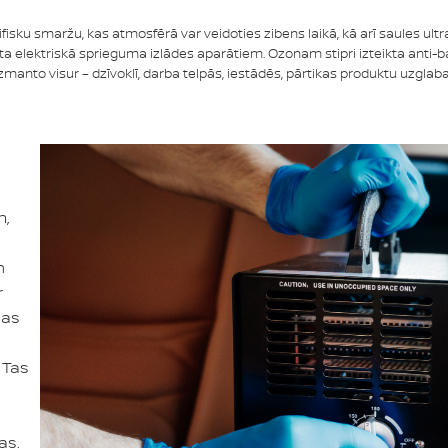
fisku smaržu, kas atmosfērā var veidoties zibens laikā, kā arī saules ult
 elektriskā sprieguma izlādes aparātiem. Ozonam stipri izteikta anti-bak
zmanto visur – dzīvoklī, darba telpās, iestādēs, pārtikas produktu uzgla
m,
n
r
jas
 Tas
as,