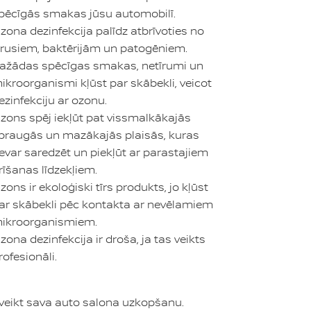
pēcīgās smakas jūsu automobilī.
zona dezinfekcija palīdz atbrīvoties no
īrusiem, baktērijām un patogēniem.
ažādas spēcīgas smakas, netīrumi un
ikroorganismi kļūst par skābekli, veicot
ezinfekciju ar ozonu.
zons spēj iekļūt pat vissmalkākajās
praugās un mazākajās plaisās, kuras
evar saredzēt un piekļūt ar parastajiem
īrīšanas līdzekļiem.
zons ir ekoloģiski tīrs produkts, jo kļūst
ar skābekli pēc kontakta ar nevēlamiem
ikroorganismiem.
zona dezinfekcija ir droša, ja tas veikts
rofesionāli.
veikt sava auto salona uzkopšanu.