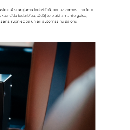
ravioletā starojuma iedarbībā, bet uz zemes - no foto
tericīda iedarbība, tādēļ to plaši izmanto gaisa,
bašanā, rūpniecībā un arī automašīnu salonu