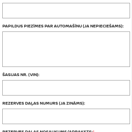
PAPILDUS PIEZĪMES PAR AUTOMAŠĪNU (JA NEPIECIEŠAMS):
ŠASIJAS NR. (VIN):
REZERVES DAĻAS NUMURS (JA ZINĀMS):
REZERVES DAĻAS NOSAUKUMS/APRAKSTS: