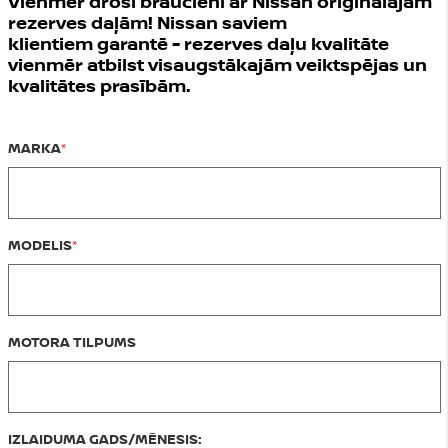
Vienmēr droši braucieni ar Nissan oriģinālajām
rezerves daļām! Nissan saviem
klientiem garantē - rezerves daļu kvalitāte
vienmēr atbilst visaugstākajām veiktspējas un
kvalitātes prasībām.
MARKA
MODELIS
MOTORA TILPUMS
IZLAIDUMA GADS/MĒNESIS: