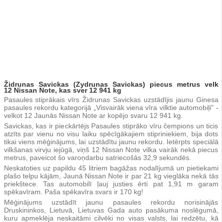
Židrunas Savickas (Zydrunas Savickas) piecus metrus velk
12 Nissan Note, kas sver 12 941 kg
Pasaules stiprākais vīrs Židrunas Savickas uzstādījis jaunu Ginesa
pasaules rekordu kategorijā „Visvairāk viena vīra vilktie automobiļi" -
velkot 12 Jaunās Nissan Note ar kopējo svaru 12 941 kg.
Savickas, kas ir pieckārtējs Pasaules stiprāko vīru čempions un ticis
atzīts par vienu no visu laiku spēcīgākajiem stipriniekiem, bija dots
tikai viens mēģinājums, lai uzstādītu jaunu rekordu. Ietērpts speciālā
vilkšanas virvju iejūgā, viņš 12 Nissan Note vilka vairāk nekā piecus
metrus, paveicot šo varoņdarbu satriecošās 32,9 sekundēs.
Neskatoties uz papildu 45 litriem bagāžas nodalījumā un pietiekami
plašo telpu kājām, Jaunā Nissan Note ir par 21 kg vieglāka nekā tās
priekštece. Tas automobilī ļauj justies ērti pat 1,91 m garam
spēkavīram. Paša spēkavīra svars ir 170 kg!
Mēģinājums uzstādīt jaunu pasaules rekordu norisinājās
Druskininkos, Lietuvā, Lietuvas Gada auto pasākuma noslēgumā,
kuru apmeklēja neskaitāmi cilvēki no visas valsts, lai redzētu, kā