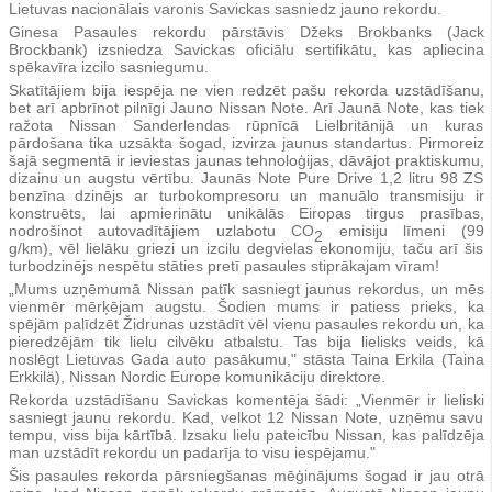
Lietuvas nacionālais varonis Savickas sasniedz jauno rekordu.
Ginesa Pasaules rekordu pārstāvis Džeks Brokbanks (Jack
Brockbank) izsniedza Savickas oficiālu sertifikātu, kas apliecina
spēkavīra izcilo sasniegumu.
Skatītājiem bija iespēja ne vien redzēt pašu rekorda uzstādīšanu,
bet arī apbrīnot pilnīgi Jauno Nissan Note. Arī Jaunā Note, kas tiek
ražota Nissan Sanderlendas rūpnīcā Lielbritānijā un kuras
pārdošana tika uzsākta šogad, izvirza jaunus standartus. Pirmoreiz
šajā segmentā ir ieviestas jaunas tehnoloģijas, dāvājot praktiskumu,
dizainu un augstu vērtību. Jaunās Note Pure Drive 1,2 litru 98 ZS
benzīna dzinējs ar turbokompresoru un manuālo transmisiju ir
konstruēts, lai apmierinātu unikālās Eiropas tirgus prasības,
nodrošinot autovadītājiem uzlabotu CO
emisiju līmeni (99
2
g/km), vēl lielāku griezi un izcilu degvielas ekonomiju, taču arī šis
turbodzinējs nespētu stāties pretī pasaules stiprākajam vīram!
„Mums uzņēmumā Nissan patīk sasniegt jaunus rekordus, un mēs
vienmēr mērķējam augstu. Šodien mums ir patiess prieks, ka
spējām palīdzēt Židrunas uzstādīt vēl vienu pasaules rekordu un, ka
pieredzējām tik lielu cilvēku atbalstu. Tas bija lielisks veids, kā
noslēgt Lietuvas Gada auto pasākumu," stāsta Taina Erkila (Taina
Erkkilä), Nissan Nordic Europe komunikāciju direktore.
Rekorda uzstādīšanu Savickas komentēja šādi: „Vienmēr ir lieliski
sasniegt jaunu rekordu. Kad, velkot 12 Nissan Note, uzņēmu savu
tempu, viss bija kārtībā. Izsaku lielu pateicību Nissan, kas palīdzēja
man uzstādīt rekordu un padarīja to visu iespējamu."
Šis pasaules rekorda pārsniegšanas mēģinājums šogad ir jau otrā