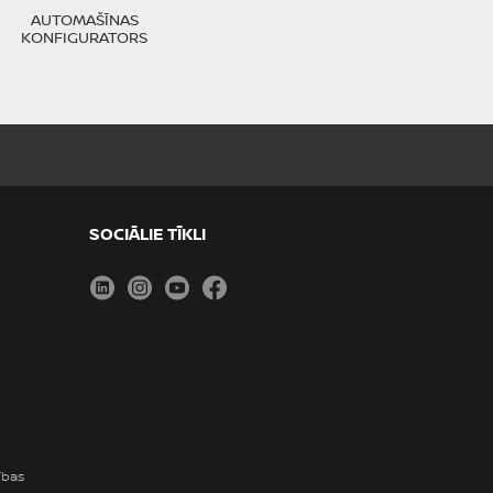
AUTOMAŠĪNAS
KONFIGURATORS
SOCIĀLIE TĪKLI
LinkedIn
Instagram
Youtube
Facebook
ības