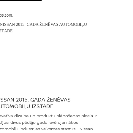
03.2015.
ISSAN 2015. GADA ŽENĒVAS
UTOMOBIĻU IZSTĀDĒ
ovatīva dizaina un produktu plānošanas pieeja ir
dījusi divus pēdējo gadu ievērojamākos
tomobiļu industrijas veiksmes stāstus - Nissan