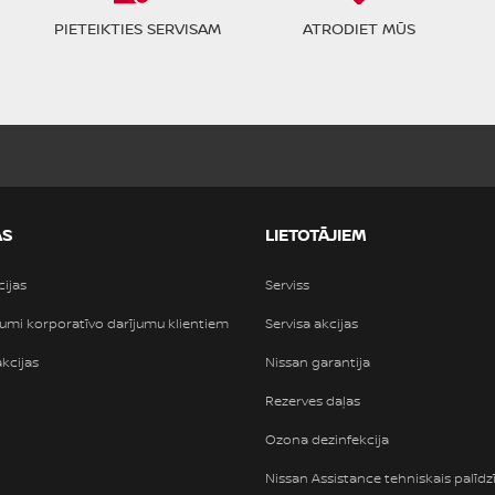
PIETEIKTIES SERVISAM
ATRODIET MŪS
AS
LIETOTĀJIEM
cijas
Serviss
umi korporatīvo darījumu klientiem
Servisa akcijas
akcijas
Nissan garantija
Rezerves daļas
Ozona dezinfekcija
Nissan Assistance tehniskais palīdz