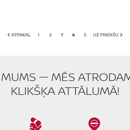
ATPAKAĻ
1
2
3
4
5
UZ PRIEKŠU
R MUMS — MĒS ATRODAMI
KLIKŠĶA ATTĀLUMĀ!