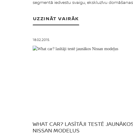
segmentā iedvestu svaigu, ekskluzīvu domāšanas.
UZZINĀT VAIRĀK
18.02.2015.
WHAT CAR? LASĪTĀJI TESTĒ JAUNĀKO
NISSAN MODEĻUS