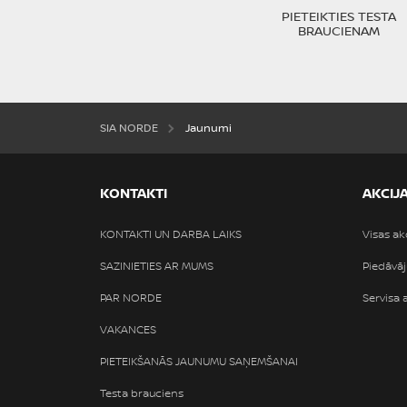
PIETEIKTIES TESTA
BRAUCIENAM
SIA NORDE
Jaunumi
KONTAKTI
AKCIJ
KONTAKTI UN DARBA LAIKS
Visas ak
SAZINIETIES AR MUMS
Piedāvāj
PAR NORDE
Servisa 
VAKANCES
PIETEIKŠANĀS JAUNUMU SAŅEMŠANAI
Testa brauciens