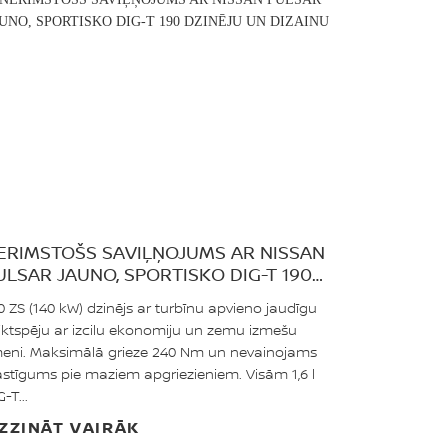
ERIMSTOŠS SAVIĻŅOJUMS AR NISSAN
ULSAR JAUNO, SPORTISKO DIG-T 190
ZINĒJU UN DIZAINU
0 ZS (140 kW) dzinējs ar turbīnu apvieno jaudīgu
iktspēju ar izcilu ekonomiju un zemu izmešu
meni. Maksimālā grieze 240 Nm un nevainojams
astīgums pie maziem apgriezieniem. Visām 1,6 l
G-T...
ZZINĀT VAIRĀK