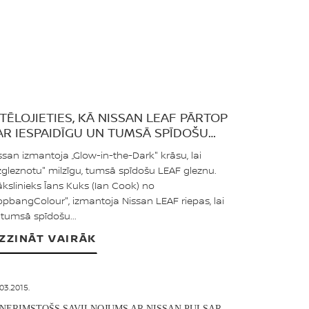
ZTĒLOJIETIES, KĀ NISSAN LEAF PĀRTOP
AR IESPAIDĪGU UN TUMSĀ SPĪDOŠU
LEZNU!
ssan izmantoja „Glow-in-the-Dark" krāsu, lai
zgleznotu" milzīgu, tumsā spīdošu LEAF gleznu.
kslinieks Īans Kuks (Ian Cook) no
opbangColour", izmantoja Nissan LEAF riepas, lai
 tumsā spīdošu...
ZZINĀT VAIRĀK
03.2015.