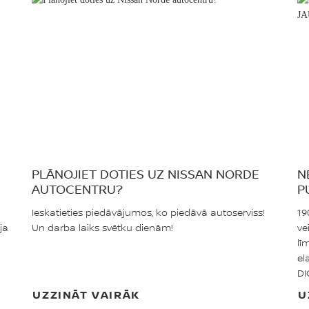
PLĀNOJIET DOTIES UZ NISSAN NORDE
N
AUTOCENTRU?
P
D
Ieskatieties piedāvājumos, ko piedāvā autoserviss!
19
ja
Un darba laiks svētku dienām!
ve
lī
el
DI
UZZINĀT VAIRĀK
U