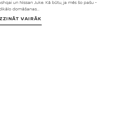
shqai un Nissan Juke. Kā būtu, ja mēs šo pašu -
dikālo domāšanas...
ZZINĀT VAIRĀK