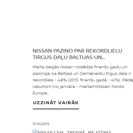
NISSAN PAZIŅO PAR REKORDLIELU
TIRGUS DAĻU BALTIJAS UN
ZIEMEĻVALSTĪS - FINANŠU GADS
Marta beigās Nissan noslēdza finanšu gadu un
NOSLĒDZAS AR 4,8% TIRGUS DAĻU
paziņoja, ka Baltijas un Ziemeļvalstu tirgus daļa ir
rekordliela - 4,8% (2013. finanšu gadā - 4,1%). Pēdē
ceturksnī (no janvāra - martam)Nissan Nordic
Europe...
UZZINĀT VAIRĀK
01.04.2015.