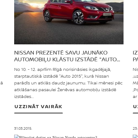
NISSAN PREZENTĒ SAVU JAUNĀKO
I
AUTOMOBIĻU KLĀSTU IZSTĀDĒ "AUTO
P
2015”
G
No 10. - 12. aprīlim Rīgā norisināsies ikgadējajā,
Ni
starptautiskā izstādē "Auto 2015", kurā Nissan
„u
jā
parādīs un atklās daudz jaunumu. Tikai mēnesi pēc
Mā
atklāšanas pasaulei Ženēvas automobiļu izstādē
„P
izstādes...
ar
UZZINĀT VAIRĀK
U
31.03.2015.
23.