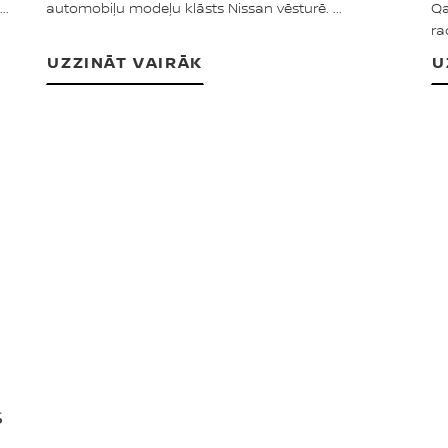
..
automobiļu modeļu klāsts Nissan vēsturē. ...
Qa
ra
UZZINĀT VAIRĀK
U
S