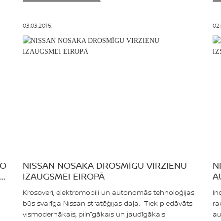
03.03.2015.
02.
TO
NISSAN NOSAKA DROSMĪGU VIRZIENU
N
ĻA
IZAUGSMEI EIROPĀ
A
Krosoveri, elektromobiļi un autonomās tehnoloģijas
In
būs svarīga Nissan stratēģijas daļa. Tiek piedāvāts
ra
vismodernākais, pilnīgākais un jaudīgākais
au