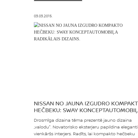
03.03.2015.
NISSAN NO JAUNA IZGUDRO KOMPAK
HEČBEKU: SWAY KONCEPTAUTOMOBI
RADIKĀLAIS DIZAINS.
Drosmīga dizaina tēma prezentē jauno dizaina
„valodu". Novatorisko eksterjeru papildina eleganti
vienkāršs interjers. Radīts, lai kompakto hečbeku