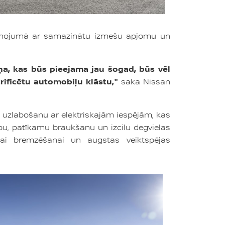
pvienojumā ar samazinātu izmešu apjomu un
ņa, kas būs pieejama jau šogad, būs vēl
rificētu automobiļu klāstu,"
saka Nissan
ja uzlabošanu ar elektriskajām iespējām, kas
bu, patīkamu braukšanu un izcilu degvielas
īvajai bremzēšanai un augstas veiktspējas