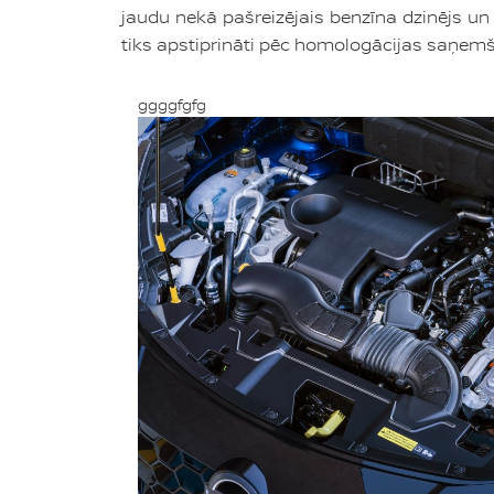
jaudu nekā pašreizējais benzīna dzinējs un 
tiks apstiprināti pēc homologācijas saņemš
ggggfgfg