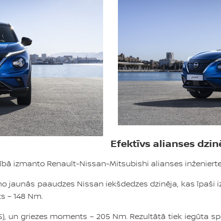
Efektīvs alianses dzin
nībā izmanto Renault-Nissan-Mitsubishi alianses inženiert
no jaunās paaudzes Nissan iekšdedzes dzinēja, kas īpaši i
ts – 148 Nm.
S), un griezes moments – 205 Nm. Rezultātā tiek iegūta sp