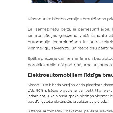
Nissan Juke hibrīda versijas braukšanas 
Lai samazinātu berzi, šī pārnesumkārba,
sinhronizācijas gredzenu vietā izmanto at
Automobiļa iedarbināšana ir 100% elektri
vienmērīgu, savienotu un reaģējošu paātri
Spēka piedziņa var nemanāmi un bez autovadī
paralēlo) atbilstoši paātrinājuma un jaudas
Elektroautomobiļiem līdzīga bra
Nissan Juke hibrīda versijas viedā piedziņas sist
Līdz 80% pilsētas brauciena var veikt tikai elek
iedarbinot, Juke hibrīda spēka piedziņa vienmēr ies
baudīt ilgstošu elektriskās braukšanas pieredzi.
Sistēma automātiski maksimāli palielina elektrisk