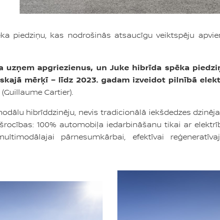
spēka piedziņu, kas nodrošinās atsaucīgu veiktspēju a
ija uzņem apgriezienus, un Juke hibrīda spēka piedzi
kajā mērķī – līdz 2023. gadam izveidot pilnībā elekt
(Guillaume Cartier)
.
odālu hibrīddzinēju, nevis tradicionālā iekšdedzes dzinē
šrocības: 100% automobiļa iedarbināšanu tikai ar elektrī
i multimodālajai pārnesumkārbai, efektīvai reģenerat