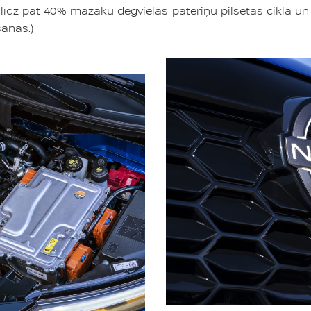
līdz pat 40% mazāku degvielas patēriņu pilsētas ciklā un l
anas.)