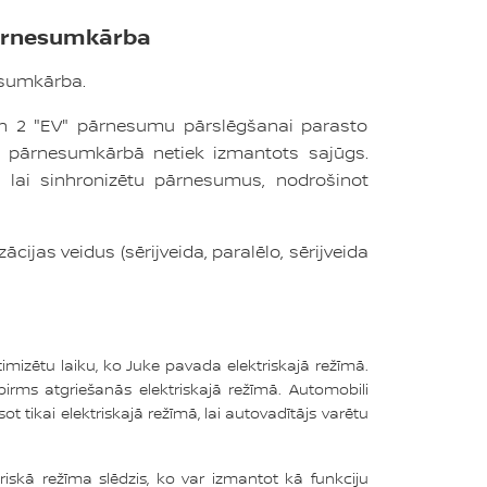
ārnesumkārba
esumkārba.
un 2 "EV" pārnesumu pārslēgšanai parasto
ajā pārnesumkārbā netiek izmantots sajūgs.
, lai sinhronizētu pārnesumus, nodrošinot
jas veidus (sērijveida, paralēlo, sērijveida
imizētu laiku, ko Juke pavada elektriskajā režīmā.
pirms atgriešanās elektriskajā režīmā. Automobili
t tikai elektriskajā režīmā, lai autovadītājs varētu
triskā režīma slēdzis, ko var izmantot kā funkciju