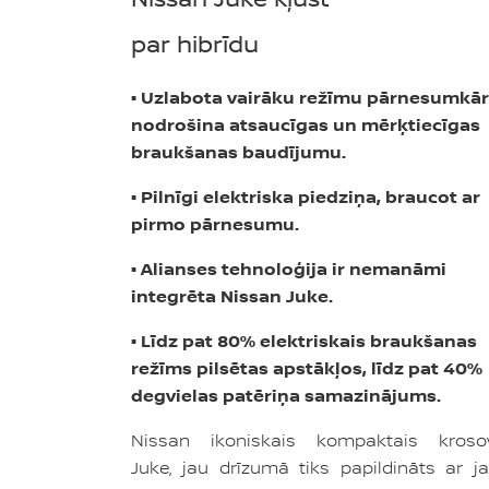
par hibrīdu
• Uzlabota vairāku režīmu pārnesumkā
nodrošina atsaucīgas un mērķtiecīgas
braukšanas baudījumu.
• Pilnīgi elektriska piedziņa, braucot ar
pirmo pārnesumu.
• Alianses tehnoloģija ir nemanāmi
integrēta Nissan Juke.
• Līdz pat 80% elektriskais braukšanas
režīms pilsētas apstākļos, līdz pat 40%
degvielas patēriņa samazinājums.
Nissan ikoniskais kompaktais kroso
Juke, jau drīzumā tiks papildināts ar j