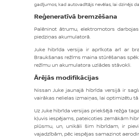
gadījumos, kad autovadītājs nevēlas, lai dzinējs 
Reģeneratīvā bremzēšana
Palēninot ātrumu, elektromotors darbojas 
piedziņas akumulatorā.
Juke hibrīda versija ir aprīkota arī ar b
Braukšanas režīms maina stūrēšanas spēku,
režīmu un akumulatora uzlādes stāvokli.
Ārējās modifikācijas
Nissan Juke jaunajā hibrīda versijā ir sagl
vairākas nelielas izmaiņas, lai optimizētu tā
Uz Juke hibrīda versijas priekšējā režģa ta
kļuvis iespējams, pateicoties zemākām hibrī
plūsmu, un, unikāli šim hibrīdam, ir pie
vajadzībām, pēc iespējas samazinot aerodi