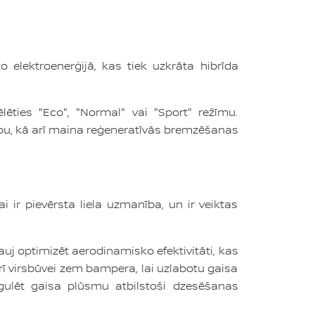
 elektroenerģijā, kas tiek uzkrāta hibrīda
lēties "Eco", "Normal" vai "Sport" režīmu.
bu, kā arī maina reģeneratīvās bremzēšanas
i ir pievērsta liela uzmanība, un ir veiktas
uj optimizēt aerodinamisko efektivitāti, kas
rī virsbūvei zem bampera, lai uzlabotu gaisa
egulēt gaisa plūsmu atbilstoši dzesēšanas