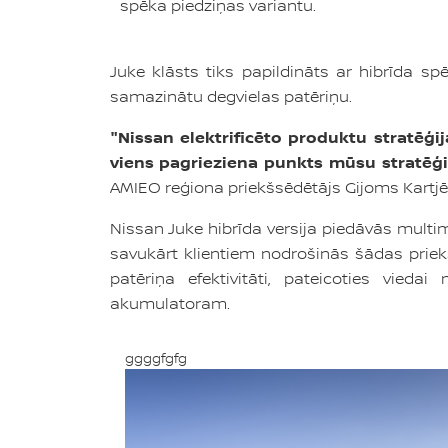
spēka piedziņas variantu.
Juke klāsts tiks papildināts ar hibrīda 
samazinātu degvielas patēriņu.
"Nissan elektrificēto produktu stratēģ
viens pagrieziena punkts mūsu stratēģis
AMIEO reģiona priekšsēdētājs Gijoms Kartjē 
Nissan Juke hibrīda versija piedāvās multim
savukārt klientiem nodrošinās šādas priek
patēriņa efektivitāti, pateicoties vieda
akumulatoram.
ggggfgfg