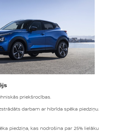
ējs
ehniskās priekšrocības.
zstrādāts darbam ar hibrīda spēka piedziņu.
ēka piedziņa, kas nodrošina par 25% lielāku