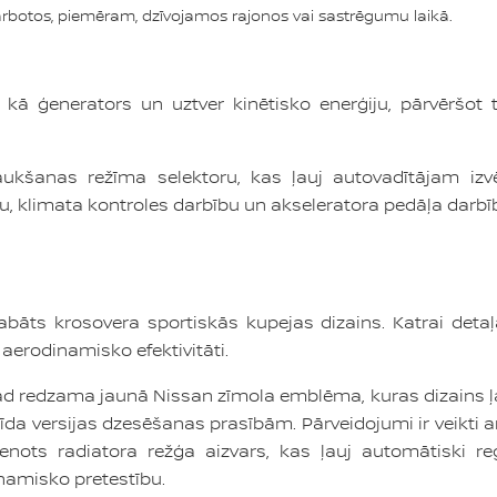
darbotos, piemēram, dzīvojamos rajonos vai sastrēgumu laikā.
kā ģenerators un uztver kinētisko enerģiju, pārvēršot to
raukšanas režīma selektoru, kas ļauj autovadītājam izvē
 klimata kontroles darbību un akseleratora pedāļa darbī
abāts krosovera sportiskās kupejas dizains. Katrai detaļa
 aerodinamisko efektivitāti.
gad redzama jaunā Nissan zīmola emblēma, kuras dizains ļa
da versijas dzesēšanas prasībām. Pārveidojumi ir veikti a
vienots radiatora režģa aizvars, kas ļauj automātiski r
namisko pretestību.