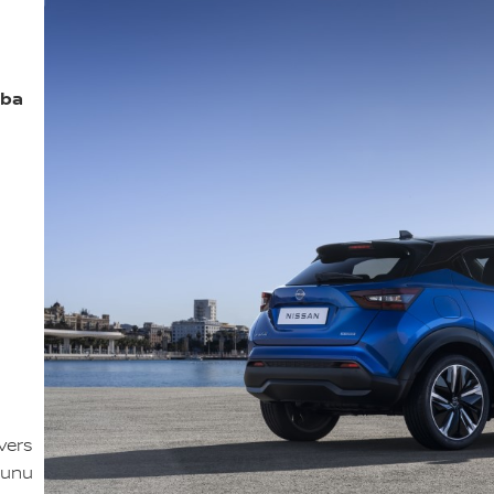
rba
vers
aunu