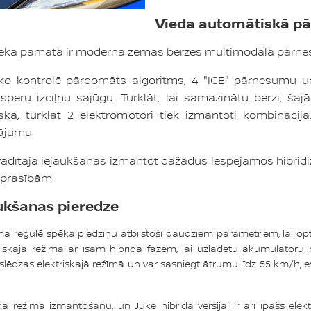
Vieda automātiskā p
prieka pamatā ir moderna zemas berzes multimodālā pārn
 ko kontrolē pārdomāts algoritms, 4 "ICE" pārnesumu 
speru izciļņu sajūgu. Turklāt, lai samazinātu berzi, š
ska, turklāt 2 elektromotori tiek izmantoti kombinācijā
nājumu.
tāja iejaukšanās izmantot dažādus iespējamos hibridizāci
 prasībām.
ukšanas pieredze
ēma regulē spēka piedziņu atbilstoši daudziem parametriem, lai opt
triskajā režīmā ar īsām hibrīda fāzēm, lai uzlādētu akumulatoru 
lēdzas elektriskajā režīmā un var sasniegt ātrumu līdz 55 km/h, eso
ā režīma izmantošanu, un Juke hibrīda versijai ir arī īpašs elek