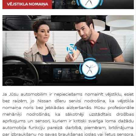
Ja Jūsu automobilim ir nepieciešams nomainīt vējstiklu, esiet
bez raizēm, jo Nissan dīleru servisi nodrošina, ka vējstikla
nomaiņa noris bez jebkādas aizķeršanās. Mūsu profesionālie
mehāniķi nodrošinās, ka sākotnēji uzstādītais drošības
aprīkojums un sensori, kuriem ir kritiski svarīga loma dažādu
automobiļa funkciju pareizā darbībā, piemēram, brīdinājuma
par izbraukšanu no savas braukšanas joslas vai lietus sensora,