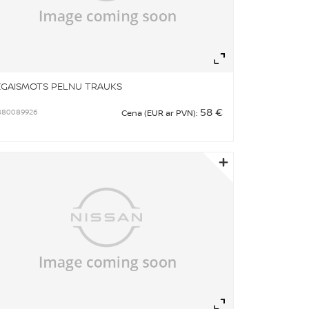
om
Zoom
ZGAISMOTS PELNU TRAUKS
58 €
880089926
Cena (EUR ar PVN):
om
Zoom