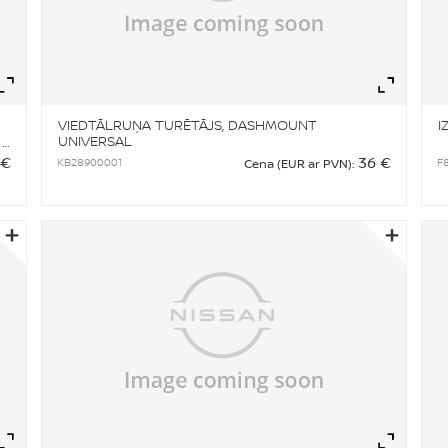
Zoom
Zo
VIEDTĀLRUŅA TURĒTĀJS, DASHMOUNT
I
UNIVERSAL
 €
36 €
KB28900001
F
Cena (EUR ar PVN):
Zoom
Zo