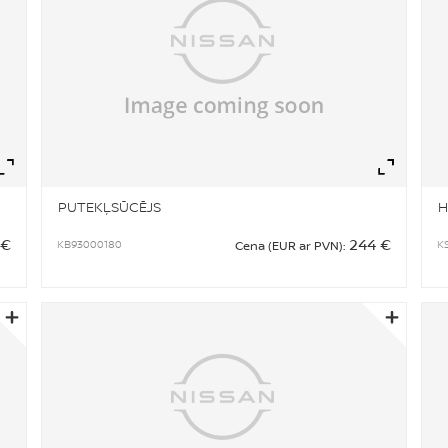
Zoom
Zo
PUTEKĻSŪCĒJS
H
 €
244 €
KB93000180
K
Cena (EUR ar PVN):