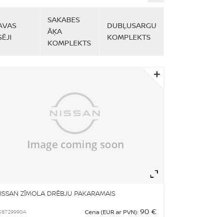
SAKABES
AVAS
DUBĻUSARGU
ĀĶA
ĒJI
KOMPLEKTS
KOMPLEKTS
om
Zoom
ISSAN ZĪMOLA DRĒBJU PAKARAMAIS
90 €
S8729990A
Cena (EUR ar PVN):