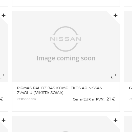
Zoom
Zo
PIRMĀS PALĪDZĪBAS KOMPLEKTS AR NISSAN
G
ZĪMOLU (MĪKSTĀ SOMĀ)
 €
21 €
KE93000007
K
Cena (EUR ar PVN):