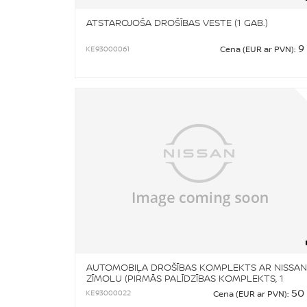
ATSTAROJOŠA DROŠĪBAS VESTE (1 GAB.)
9
KE93000061
Cena (EUR ar PVN):
AUTOMOBIĻA DROŠĪBAS KOMPLEKTS AR NISSAN
ZĪMOLU (PIRMĀS PALĪDZĪBAS KOMPLEKTS, 1
ATSTAROJOŠA DROŠĪBAS VESTE, 1 AVĀRIJAS
50
KE93000022
Cena (EUR ar PVN):
TRĪSSTŪRIS, EUROMICRO)